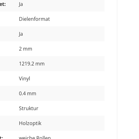
et:
Ja
Dielenformat
Ja
2 mm
1219.2 mm
Vinyl
0.4 mm
Struktur
Holzoptik
t:
weiche Rollen