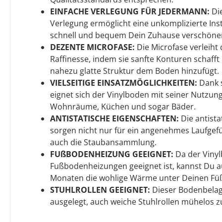
EINFACHE VERLEGUNG FÜR JEDERMANN:
Die
Verlegung ermöglicht eine unkomplizierte Inst
schnell und bequem Dein Zuhause verschöner
DEZENTE MICROFASE:
Die Microfase verleiht
Raffinesse, indem sie sanfte Konturen schaff
nahezu glatte Struktur dem Boden hinzufügt.
VIELSEITIGE EINSATZMÖGLICHKEITEN:
Dank 
eignet sich der Vinylboden mit seiner Nutzung
Wohnräume, Küchen und sogar Bäder.
ANTISTATISCHE EIGENSCHAFTEN:
Die antista
sorgen nicht nur für ein angenehmes Laufgef
auch die Staubansammlung.
FUßBODENHEIZUNG GEEIGNET:
Da der Viny
Fußbodenheizungen geeignet ist, kannst Du a
Monaten die wohlige Wärme unter Deinen Fü
STUHLROLLEN GEEIGNET:
Dieser Bodenbelag 
ausgelegt, auch weiche Stuhlrollen mühelos z