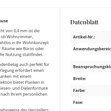
Datenblatt
hause
ht von 0,4 mm ist die
l, ob Wohnzimmer,
Artikel-Nr.:
ahtlos in Ihr Wohnkonzept
ür Räume wie Büros oder
Anwendungsbereic
he Nutzung stattfindet.
odenbelag auch perfekt für
Beanspruchungskl
legung erfordert einen
Planken mit einem
Breite:
ektion bietet Planken in
liesen- und Dielenformate
Farbe:
ie nach Ihrem persönlichen
Fase:
egehinweise des Herstellers,