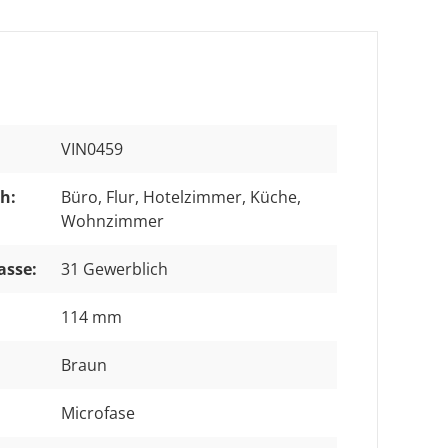
VIN0459
h:
Büro
, Flur
, Hotelzimmer
, Küche
,
Wohnzimmer
asse:
31 Gewerblich
114 mm
Braun
Microfase