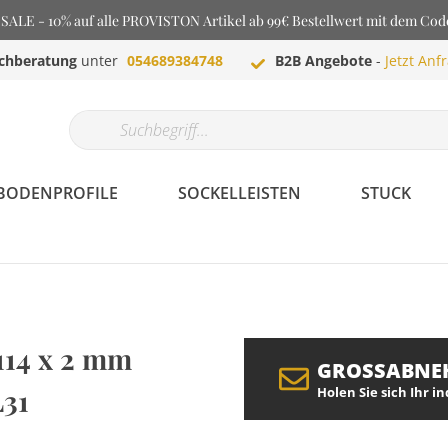
LE - 10% auf alle PROVISTON Artikel ab 99€ Bestellwert mit dem Co
chberatung
unter
054689384748
B2B Angebote
-
Jetzt Anf
BODENPROFILE
SOCKELLEISTEN
STUCK
 114 x 2 mm
GROSSABNE
L31
Holen Sie sich Ihr i