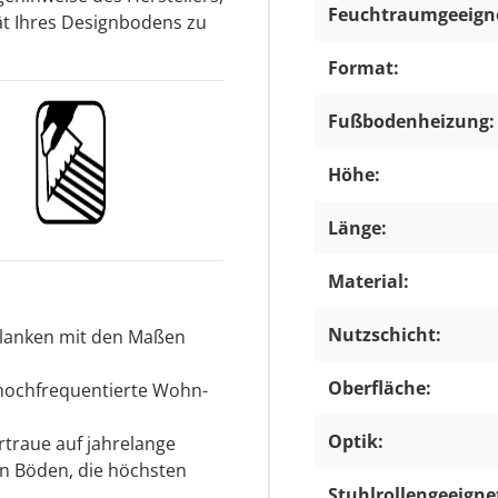
Feuchtraumgeeign
ät Ihres Designbodens zu
Format:
Fußbodenheizung:
Höhe:
Länge:
Material:
Nutzschicht:
Planken mit den Maßen
Oberfläche:
 hochfrequentierte Wohn-
Optik:
traue auf jahrelange
on Böden, die höchsten
Stuhlrollengeeigne