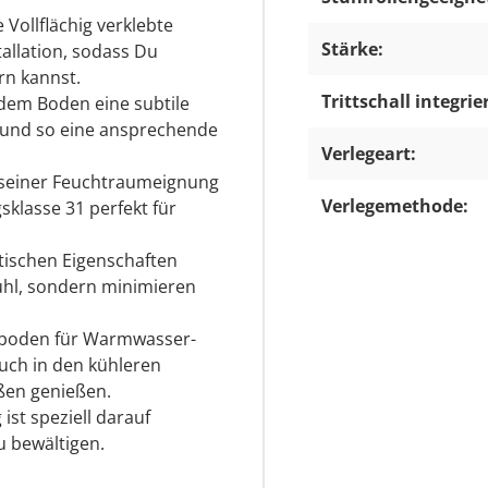
 Vollflächig verklebte
Stärke:
allation, sodass Du
n kannst.
Trittschall integrier
 dem Boden eine subtile
t und so eine ansprechende
Verlegeart:
seiner Feuchtraumeignung
Verlegemethode:
sklasse 31 perfekt für
tischen Eigenschaften
ühl, sondern minimieren
lboden für Warmwasser-
uch in den kühleren
ßen genießen.
ist speziell darauf
u bewältigen.