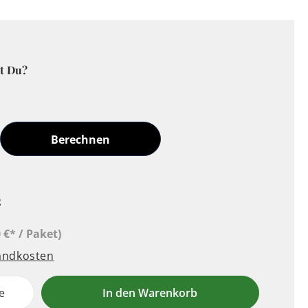
t Du?
Berechnen
²
 €* / Paket)
sandkosten
e
In den Warenkorb