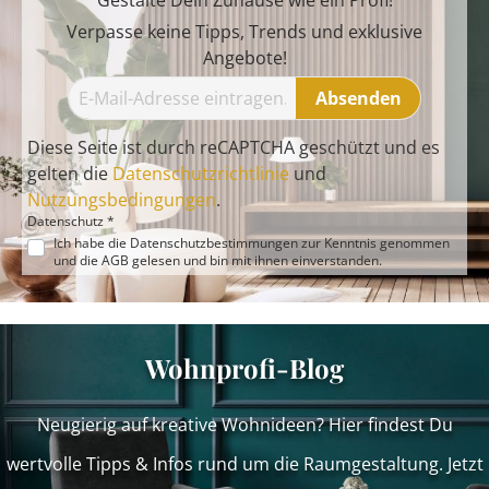
Gestalte Dein Zuhause wie ein Profi!
Verpasse keine Tipps, Trends und exklusive
Angebote!
Absenden
Diese Seite ist durch reCAPTCHA geschützt und es
gelten die
Datenschutzrichtlinie
und
Nutzungsbedingungen
.
Datenschutz *
Ich habe die
Datenschutzbestimmungen
zur Kenntnis genommen
und die
AGB
gelesen und bin mit ihnen einverstanden.
Wohnprofi-Blog
Neugierig auf kreative Wohnideen? Hier findest Du
wertvolle Tipps & Infos rund um die Raumgestaltung. Jetzt