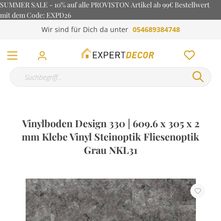
SUMMER SALE - 10% auf alle PROVISTON Artikel ab 99€ Bestellwert
mit dem Code: EXPD26
Wir sind für Dich da unter
054689384748
Vinylboden Design 330 | 609.6 x 305 x 2
mm Klebe Vinyl Steinoptik Fliesenoptik
Grau NKL31