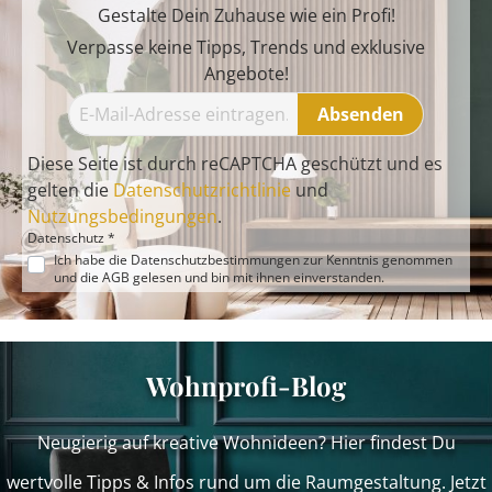
Gestalte Dein Zuhause wie ein Profi!
Verpasse keine Tipps, Trends und exklusive
Angebote!
Absenden
Diese Seite ist durch reCAPTCHA geschützt und es
gelten die
Datenschutzrichtlinie
und
Nutzungsbedingungen
.
Datenschutz *
Ich habe die
Datenschutzbestimmungen
zur Kenntnis genommen
und die
AGB
gelesen und bin mit ihnen einverstanden.
Wohnprofi-Blog
Neugierig auf kreative Wohnideen? Hier findest Du
wertvolle Tipps & Infos rund um die Raumgestaltung. Jetzt