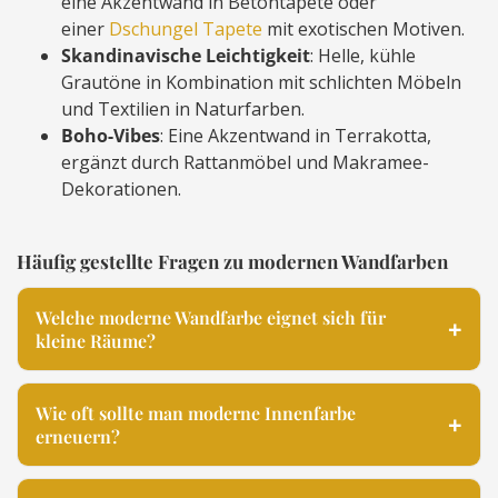
eine Akzentwand in Betontapete oder
einer
Dschungel Tapete
mit exotischen Motiven.
Skandinavische Leichtigkeit
: Helle, kühle
Grautöne in Kombination mit schlichten Möbeln
und Textilien in Naturfarben.
Boho-Vibes
: Eine Akzentwand in Terrakotta,
ergänzt durch Rattanmöbel und Makramee-
Dekorationen.
Häufig gestellte Fragen zu modernen Wandfarben
Welche moderne Wandfarbe eignet sich für
kleine Räume?
Wie oft sollte man moderne Innenfarbe
erneuern?