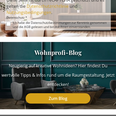
Diese Seite ist durch reCAPTCHA geschützt und es
gelten die
Datenschutzrichtlinie
und
Nutzungsbedingungen
.
Datenschutz *
Ich habe die
Datenschutzbestimmungen
zur Kenntnis genommen
und die
AGB
gelesen und bin mit ihnen einverstanden.
Wohnprofi-Blog
Neugierig auf kreative Wohnideen? Hier findest Du
wertvolle Tipps & Infos rund um die Raumgestaltung. Jetzt
entdecken!
Zum Blog