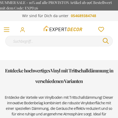
SUMMER SALE - 10% auf alle PROVISTON Artikel ab 99€ Bestellwert
mit dem Code: EXPD26
Wir sind für Dich da unter
054689384748
Entdecke hochwertiges Vinyl mit Trittschalldämmung in
verschiedenen Varianten
Entdecke die Vorteile von Vinylboden mit Trittschalldämmung! Dieser
innovative Bodenbelag kombiniert die robuste Vinyloberfläche mit
einer speziellen Dämmung, die Geräusche effektiv reduziert und so
für eine ruhige und angenehme Atmosphäre sorgt. Ideal für