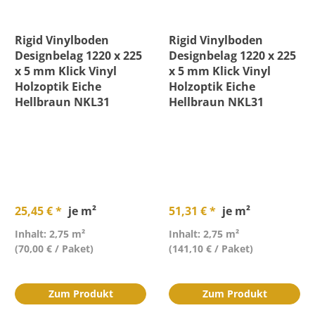
Fase
Rigid Vinylboden
Rigid Vinylboden
Designbelag 1220 x 225
Designbelag 1220 x 225
Feuchtraumgeeignet
x 5 mm Klick Vinyl
x 5 mm Klick Vinyl
Holzoptik Eiche
Holzoptik Eiche
Hellbraun NKL31
Hellbraun NKL31
Höhe
Länge
Material
25,45 € *
je m²
51,31 € *
je m²
Nutzschicht
Inhalt: 2,75 m²
Inhalt: 2,75 m²
(70,00 € / Paket)
(141,10 € / Paket)
Optik
Zum Produkt
Zum Produkt