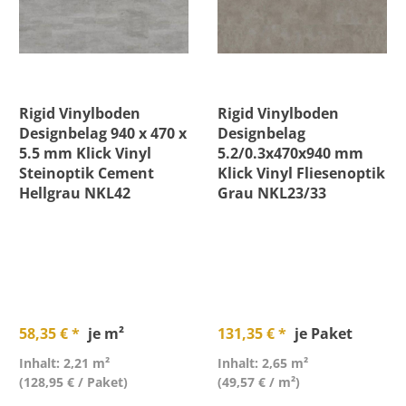
Rigid Vinylboden
Rigid Vinylboden
Designbelag 940 x 470 x
Designbelag
5.5 mm Klick Vinyl
5.2/0.3x470x940 mm
Steinoptik Cement
Klick Vinyl Fliesenoptik
Hellgrau NKL42
Grau NKL23/33
58,35 € *
je m²
131,35 € *
je Paket
Inhalt: 2,21 m²
Inhalt: 2,65 m²
(128,95 € / Paket)
(49,57 € / m²)