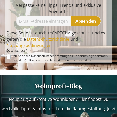
Verpasse keine Tipps, Trends und exklusive
Angebote!
Absenden
Diese Seite ist durch reCAPTCHA geschützt und es
gelten die
Datenschutzrichtlinie
und
Nutzungsbedingungen
.
Datenschutz *
Ich habe die
Datenschutzbestimmungen
zur Kenntnis genommen
und die
AGB
gelesen und bin mit ihnen einverstanden.
Wohnprofi-Blog
Neugierig auf kreative Wohnideen? Hier findest Du
wertvolle Tipps & Infos rund um die Raumgestaltung. Jetzt