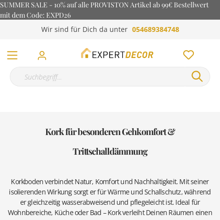
SUMMER SALE - 10% auf alle PROVISTON Artikel ab 99€ Bestellwert
mit dem Code: EXPD26
Wir sind für Dich da unter
054689384748
Kork für besonderen Gehkomfort &
Trittschalldämmung
Korkboden verbindet Natur, Komfort und Nachhaltigkeit. Mit seiner
isolierenden Wirkung sorgt er für Wärme und Schallschutz, während
er gleichzeitig wasserabweisend und pflegeleicht ist. Ideal für
Wohnbereiche, Küche oder Bad – Kork verleiht Deinen Räumen einen