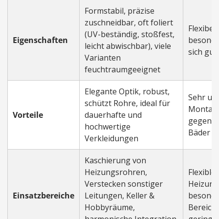
Formstabil, präzise
zuschneidbar, oft foliert
Flexibel
(UV-beständig, stoßfest,
Eigenschaften
besonder
leicht abwischbar), viele
sich gu
Varianten
feuchtraumgeeignet
Elegante Optik, robust,
Sehr unk
schützt Rohre, ideal für
Montage
Vorteile
dauerhafte und
gegen Fe
hochwertige
Bäder un
Verkleidungen
Kaschierung von
Heizungsrohren,
Flexible
Verstecken sonstiger
Heizung
Einsatzbereiche
Leitungen, Keller &
besonde
Hobbyräume,
Bereiche