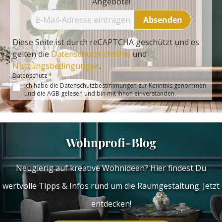
Angebote!
Absenden
Diese Seite ist durch reCAPTCHA geschützt und es
gelten die
Datenschutzrichtlinie
und
Nutzungsbedingungen
.
Datenschutz *
Ich habe die
Datenschutzbestimmungen
zur Kenntnis genommen
und die
AGB
gelesen und bin mit ihnen einverstanden.
Wohnprofi-Blog
Neugierig auf kreative Wohnideen? Hier findest Du
wertvolle Tipps & Infos rund um die Raumgestaltung. Jetzt
entdecken!