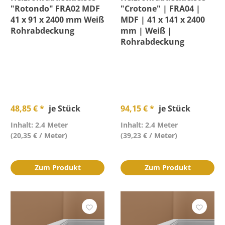
Länge
"Rotondo" FRA02 MDF
"Crotone" | FRA04 |
41 x 91 x 2400 mm Weiß
MDF | 41 x 141 x 2400
Rohrabdeckung
mm | Weiß |
Material
Rohrabdeckung
Profil
Wasserfest
48,85 € *
je Stück
94,15 € *
je Stück
Preis
Inhalt: 2,4 Meter
Inhalt: 2,4 Meter
(20,35 € / Meter)
(39,23 € / Meter)
Bewertung mind.
Zum Produkt
Zum Produkt