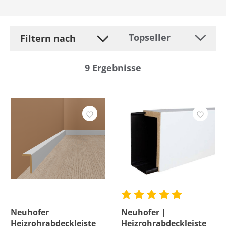
Filtern nach
9
Ergebnisse
Hersteller
Befestigung
Breite
Farbe
Höhe
Neuhofer
Neuhofer |
Heizrohrabdeckleiste
Heizrohrabdeckleiste