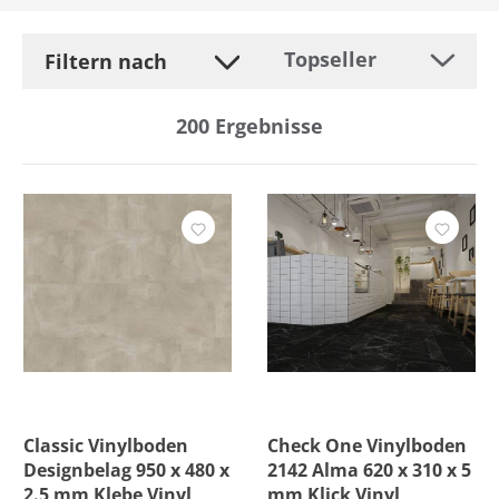
Filtern nach
200
Ergebnisse
Hersteller
Beanspruchungsklasse
Breite
Farbe
Fase
Classic Vinylboden
Check One Vinylboden
Designbelag 950 x 480 x
2142 Alma 620 x 310 x 5
Feuchtraumgeeignet
2.5 mm Klebe Vinyl
mm Klick Vinyl