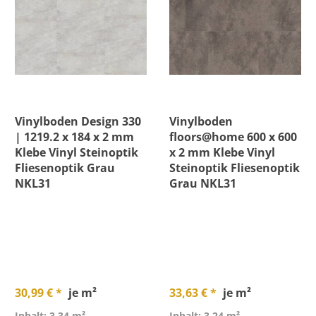
Vinylboden Design 330
Vinylboden
| 1219.2 x 184 x 2 mm
floors@home 600 x 600
Klebe Vinyl Steinoptik
x 2 mm Klebe Vinyl
Fliesenoptik Grau
Steinoptik Fliesenoptik
NKL31
Grau NKL31
30,99 € *
je m²
33,63 € *
je m²
Inhalt: 3,34 m²
Inhalt: 3,24 m²