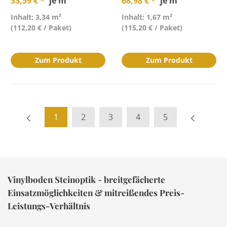
33,59 € *
je m²
68,98 € *
je m²
Inhalt: 3,34 m²
Inhalt: 1,67 m²
(112,20 € / Paket)
(115,20 € / Paket)
Zum Produkt
Zum Produkt
1
2
3
4
5
Vinylboden Steinoptik - breitgefächerte
Einsatzmöglichkeiten & mitreißendes Preis-
Leistungs-Verhältnis