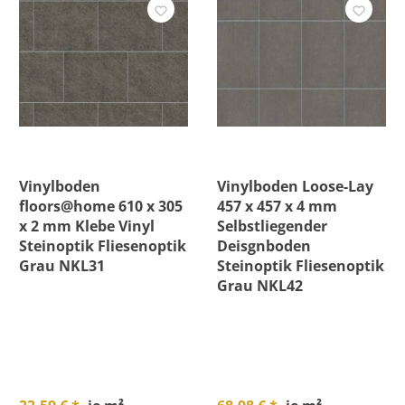
Vinylboden
Vinylboden Loose-Lay
floors@home 610 x 305
457 x 457 x 4 mm
x 2 mm Klebe Vinyl
Selbstliegender
Steinoptik Fliesenoptik
Deisgnboden
Grau NKL31
Steinoptik Fliesenoptik
Grau NKL42