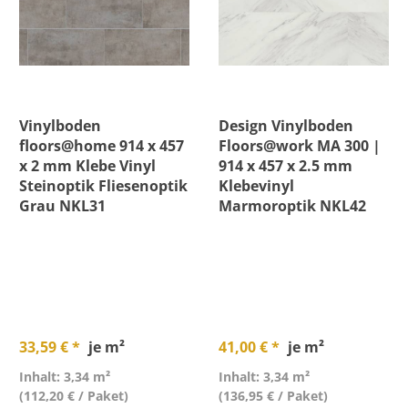
Verlegeart
Preis
Vinylboden
Design Vinylboden
floors@home 914 x 457
Floors@work MA 300 |
x 2 mm Klebe Vinyl
914 x 457 x 2.5 mm
Steinoptik Fliesenoptik
Klebevinyl
Grau NKL31
Marmoroptik NKL42
33,59 € *
je m²
41,00 € *
je m²
Inhalt: 3,34 m²
Inhalt: 3,34 m²
(112,20 € / Paket)
(136,95 € / Paket)