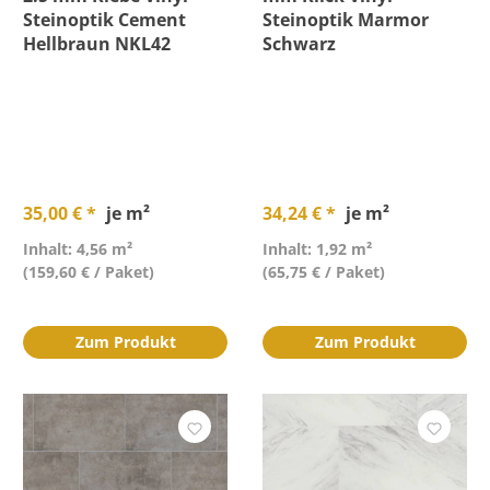
Steinoptik Cement
Steinoptik Marmor
Hellbraun NKL42
Schwarz
Höhe
Länge
Material
35,00 € *
je m²
34,24 € *
je m²
Nutzschicht
Inhalt: 4,56 m²
Inhalt: 1,92 m²
(159,60 € / Paket)
(65,75 € / Paket)
Optik
Zum Produkt
Zum Produkt
Stärke
Trittschall integriert