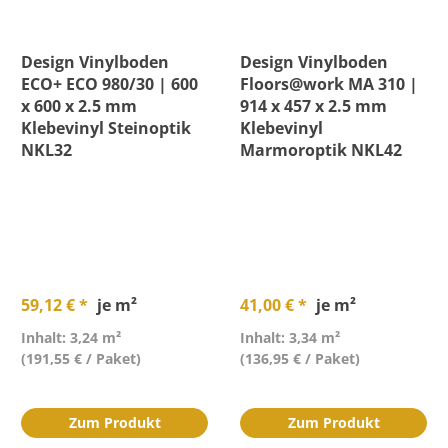
Design Vinylboden
Design Vinylboden
ECO+ ECO 980/30 | 600
Floors@work MA 310 |
x 600 x 2.5 mm
914 x 457 x 2.5 mm
Klebevinyl Steinoptik
Klebevinyl
NKL32
Marmoroptik NKL42
59,12 € *
je m²
41,00 € *
je m²
Inhalt: 3,24 m²
Inhalt: 3,34 m²
(191,55 € / Paket)
(136,95 € / Paket)
Zum Produkt
Zum Produkt