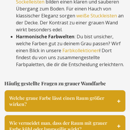
Sockelleisten
bilden einen klaren und sauberen
Übergang zum Boden. Für einen Hauch von
klassischer Eleganz sorgen
weiße Stuckleisten
an
der Decke. Der Kontrast zu einer grauen Wand
wirkt besonders edel.
Harmonische Farbwelten
: Du bist unsicher,
welche Farben gut zu deinem Grau passen? Wirf
einen Blick in unsere
Farbkollektionen
! Dort
findest du von uns zusammengestellte
Farbpaletten, die dir die Entscheidung erleichtern.
Häufig gestellte Fragen zu grauer Wandfarbe
Welche graue Farbe lässt einen Raum größer
wirken?
Wie vermeidet man, dass der Raum mit grauer
Farbe kühl oder langweilig wirkt?