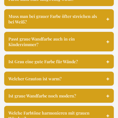
Muss man bei grauer Farbe öfter streichen als
bei Weiß?
Passt graue Wandfarbe auch in ein
Kinderzimmer?
Ist Grau eine gute Farbe für Wände?
Welcher Grauton ist warm?
Ist graue Wandfarbe noch modern?
Welche Farbtöne harmonieren mit grauen