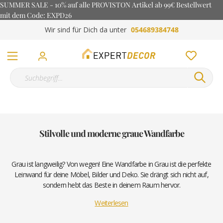
SUMMER SALE - 10% auf alle PROVISTON Artikel ab 99€ Bestellwert
mit dem Code: EXPD26
Wir sind für Dich da unter
054689384748
Stilvolle und moderne graue Wandfarbe
Grau ist langweilig? Von wegen! Eine Wandfarbe in Grau ist die perfekte
Leinwand für deine Möbel, Bilder und Deko. Sie drängt sich nicht auf,
sondern hebt das Beste in deinem Raum hervor.
Weiterlesen