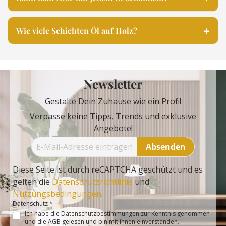
Wie viele Schichten Öl auf Holz?
Newsletter
Gestalte Dein Zuhause wie ein Profi!
Verpasse keine Tipps, Trends und exklusive
Angebote!
Absenden
Diese Seite ist durch reCAPTCHA geschützt und es
gelten die
Datenschutzrichtlinie
und
Nutzungsbedingungen
.
Datenschutz *
Ich habe die
Datenschutzbestimmungen
zur Kenntnis genommen
und die
AGB
gelesen und bin mit ihnen einverstanden.