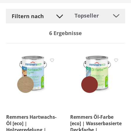
Filtern nach
6
Ergebnisse
Hersteller
Farbe
Preis
Versandkostenfrei
Remmers Hartwachs-
Remmers Öl-Farbe
Öl [eco] |
[eco] | Wasserbasierte
Holzveredelung |
Deckfarbe |