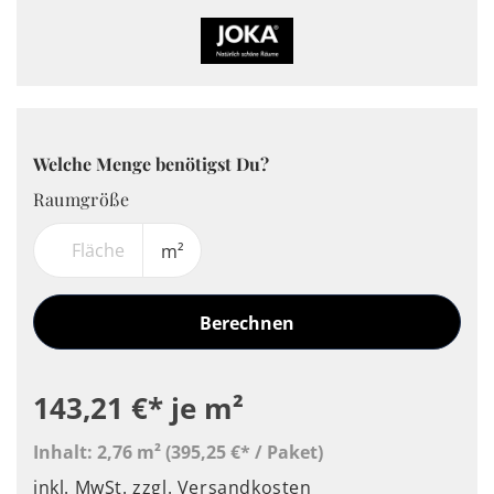
Welche Menge benötigst Du?
Raumgröße
m²
Berechnen
143,21 €*
je m²
Inhalt:
2,76 m²
(395,25 €* / Paket)
inkl. MwSt.
zzgl. Versandkosten