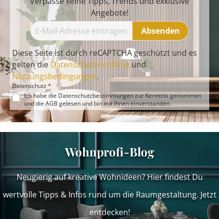
Verpasse keine Tipps, Trends und exklusive
Angebote!
Absenden
Diese Seite ist durch reCAPTCHA geschützt und es
gelten die
Datenschutzrichtlinie
und
Nutzungsbedingungen
.
Datenschutz *
Ich habe die
Datenschutzbestimmungen
zur Kenntnis genommen
und die
AGB
gelesen und bin mit ihnen einverstanden.
Wohnprofi-Blog
Neugierig auf kreative Wohnideen? Hier findest Du
wertvolle Tipps & Infos rund um die Raumgestaltung. Jetzt
entdecken!