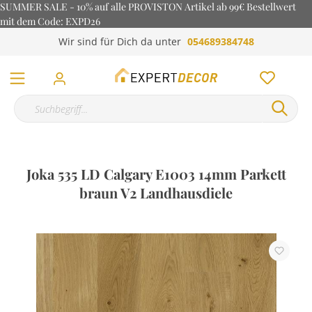
SUMMER SALE - 10% auf alle PROVISTON Artikel ab 99€ Bestellwert
mit dem Code: EXPD26
Wir sind für Dich da unter
054689384748
Joka 535 LD Calgary E1003 14mm Parkett
braun V2 Landhausdiele