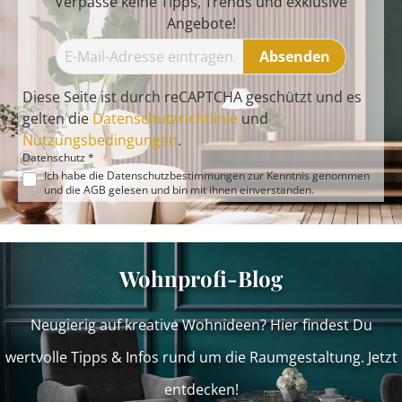
Verpasse keine Tipps, Trends und exklusive
Angebote!
Absenden
Diese Seite ist durch reCAPTCHA geschützt und es
gelten die
Datenschutzrichtlinie
und
Nutzungsbedingungen
.
Datenschutz *
Ich habe die
Datenschutzbestimmungen
zur Kenntnis genommen
und die
AGB
gelesen und bin mit ihnen einverstanden.
Wohnprofi-Blog
Neugierig auf kreative Wohnideen? Hier findest Du
wertvolle Tipps & Infos rund um die Raumgestaltung. Jetzt
entdecken!