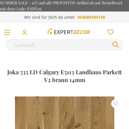
SUMMER SALE - 10% auf alle PROVISTON Artikel ab 99€ Bestellwert
mit dem Code: EXPD26
Wir sind für Dich da unter
054689384748
Joka 535 LD Calgary E5113 Landhaus Parkett
V2 braun 14mm