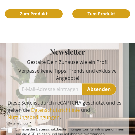
Zum Produkt
Zum Produkt
Newsletter
Gestalte Dein Zuhause wie ein Profi!
Verpasse keine Tipps, Trends und exklusive
Angebote!
Absenden
Diese Seite ist durch reCAPTCHA geschützt und es
gelten die
Datenschutzrichtlinie
und
Nutzungsbedingungen
.
Datenschutz *
Ich habe die
Datenschutzbestimmungen
zur Kenntnis genommen
und die
AGB
gelesen und bin mit ihnen einverstanden.