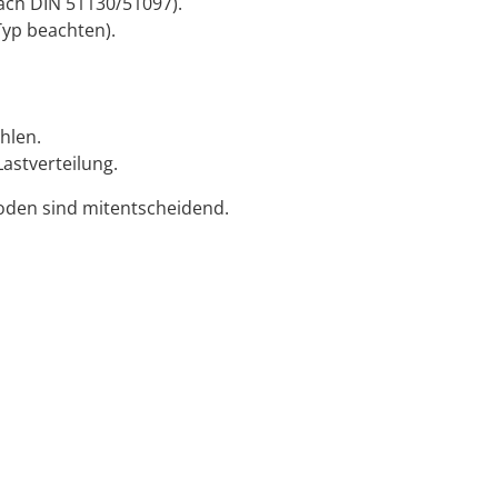
ach DIN 51130/51097).
Typ beachten).
hlen.
astverteilung.
oden sind mitentscheidend.