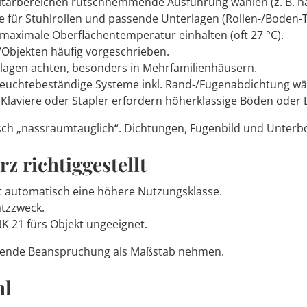
itärbereichen rutschhemmende Ausführung wählen (z. B. n
 für Stuhlrollen und passende Unterlagen (Rollen-/Boden-
maximale Oberflächentemperatur einhalten (oft 27 °C).
Objekten häufig vorgeschrieben.
lagen achten, besonders in Mehrfamilienhäusern.
euchtebeständige Systeme inkl. Rand-/Fugenabdichtung wä
Klaviere oder Stapler erfordern höherklassige Böden oder L
sch „nassraumtauglich“. Dichtungen, Fugenbild und Unterb
z richtiggestellt
 automatisch eine höhere Nutzungsklasse.
atzzweck.
NK 21 fürs Objekt ungeeignet.
rtende Beanspruchung als Maßstab nehmen.
hl