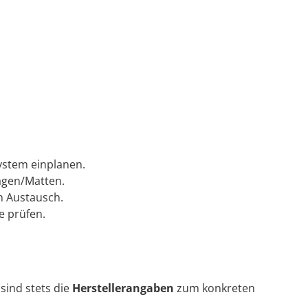
ystem einplanen.
lagen/Matten.
n Austausch.
e prüfen.
sind stets die
Herstellerangaben
zum konkreten