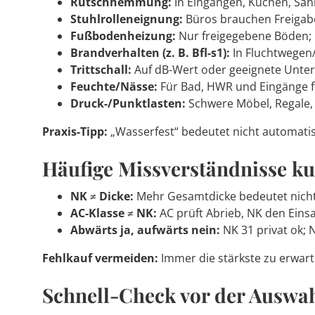
Rutschhemmung:
In Eingängen, Küchen, San
Stuhlrolleneignung:
Büros brauchen Freigabe
Fußbodenheizung:
Nur freigegebene Böden; 
Brandverhalten (z. B. Bfl-s1):
In Fluchtwegen/
Trittschall:
Auf dB-Wert oder geeignete Unter
Feuchte/Nässe:
Für Bad, HWR und Eingänge f
Druck-/Punktlasten:
Schwere Möbel, Regale, 
Praxis-Tipp:
„Wasserfest“ bedeutet nicht automati
Häufige Missverständnisse kur
NK ≠ Dicke:
Mehr Gesamtdicke bedeutet nicht
AC-Klasse ≠ NK:
AC prüft Abrieb, NK den Eins
Abwärts ja, aufwärts nein:
NK 31 privat ok; 
Fehlkauf vermeiden:
Immer die stärkste zu erwa
Schnell-Check vor der Auswa