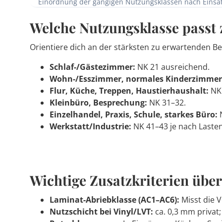
Einordnung der gängigen Nutzungsklassen nach Einsat
Welche Nutzungsklasse passt
Orientiere dich an der stärksten zu erwartenden 
Schlaf-/Gästezimmer:
NK 21 ausreichend.
Wohn-/Esszimmer, normales Kinderzimmer,
Flur, Küche, Treppen, Haustierhaushalt:
NK 
Kleinbüro, Besprechung:
NK 31–32.
Einzelhandel, Praxis, Schule, starkes Büro:
N
Werkstatt/Industrie:
NK 41–43 je nach Lasten
Wichtige Zusatzkriterien übe
Laminat-Abriebklasse (AC1–AC6):
Misst die V
Nutzschicht bei Vinyl/LVT:
ca. 0,3 mm privat;