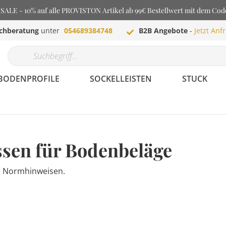
LE - 10% auf alle PROVISTON Artikel ab 99€ Bestellwert mit dem Co
chberatung
unter
054689384748
B2B Angebote
-
Jetzt Anf
BODENPROFILE
SOCKELLEISTEN
STUCK
ssen für Bodenbeläge
nd Normhinweisen.