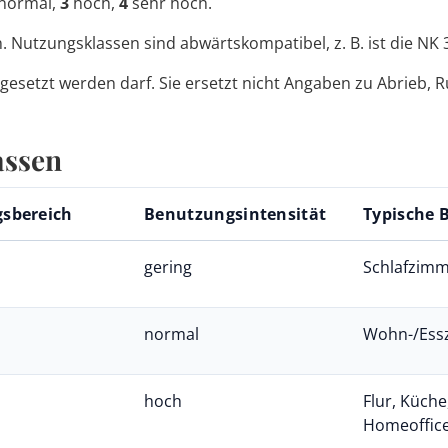
normal,
3
hoch,
4
sehr hoch.
n. Nutzungsklassen sind abwärtskompatibel, z. B. ist die NK 
gesetzt werden darf. Sie ersetzt nicht Angaben zu Abrieb
assen
sbereich
Benutzungsintensität
Typische B
gering
Schlafzim
normal
Wohn-/Ess
hoch
Flur, Küch
Homeoffic