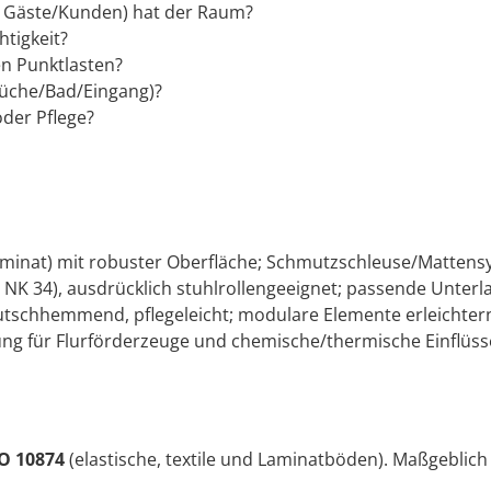
l. Gäste/Kunden) hat der Raum?
htigkeit?
n Punktlasten?
Küche/Bad/Eingang)?
oder Pflege?
aminat) mit robuster Oberfläche; Schmutzschleuse/Mattens
: NK 34), ausdrücklich stuhlrollengeeignet; passende Unter
utschhemmend, pflegeleicht; modulare Elemente erleichter
ng für Flurförderzeuge und chemische/thermische Einflüss
O 10874
(elastische, textile und Laminatböden). Maßgeblich 