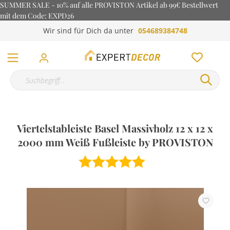
SUMMER SALE - 10% auf alle PROVISTON Artikel ab 99€ Bestellwert
mit dem Code: EXPD26
Wir sind für Dich da unter
054689384748
Viertelstableiste Basel Massivholz 12 x 12 x
2000 mm Weiß Fußleiste by PROVISTON