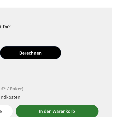
t Du?
Berechnen
²
 €* / Paket)
sandkosten
e
In den Warenkorb