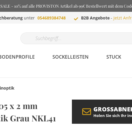
LE - 10% auf alle PROVISTON Artikel ab 99€ Bestellwert mit dem Co
chberatung
unter
054689384748
B2B Angebote
-
Jetzt Anf
BODENPROFILE
SOCKELLEISTEN
STUCK
inoptik
05 x 2 mm
GROSSABNE
ptik Grau NKL41
Holen Sie sich Ihr i