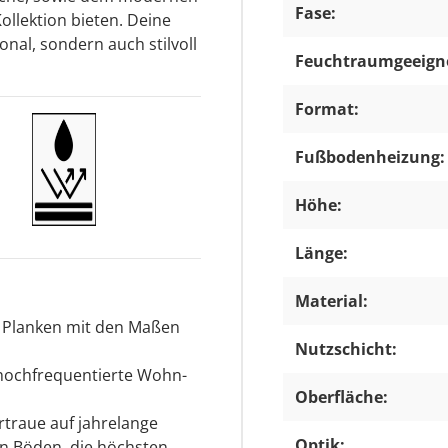
Fase:
ollektion bieten. Deine
nal, sondern auch stilvoll
Feuchtraumgeeign
Format:
Fußbodenheizung:
Höhe:
Länge:
Material:
l Planken mit den Maßen
Nutzschicht:
 hochfrequentierte Wohn-
Oberfläche:
traue auf jahrelange
Optik:
on Böden, die höchsten