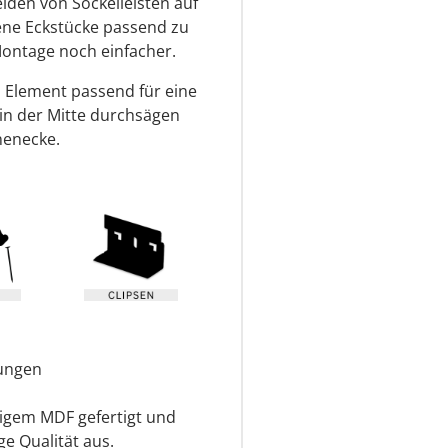
den von Sockelleisten auf
tene Eckstücke passend zu
Montage noch einfacher.
s Element passend für eine
 in der Mitte durchsägen
nenecke.
ungen
igem MDF gefertigt und
ge Qualität aus.