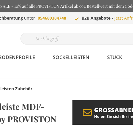
LE - 10% auf alle PROVISTON Artikel ab 99€ Bestellwert mit dem Co
chberatung
unter
054689384748
B2B Angebote
-
Jetzt Anf
BODENPROFILE
SOCKELLEISTEN
STUCK
leisten Zubehör
leiste MDF-
GROSSABNE
 by PROVISTON
Holen Sie sich Ihr i