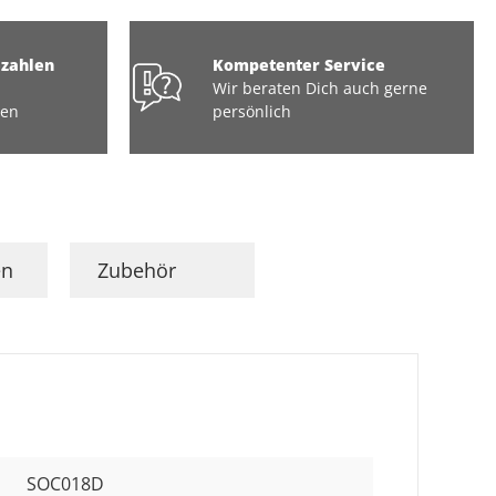
ezahlen
Kompetenter Service
Wir beraten Dich auch gerne
ten
persönlich
en
Zubehör
SOC018D