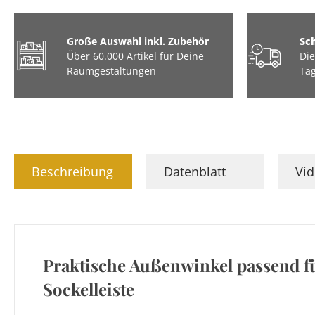
3D Optik
Große Auswahl inkl. Zubehör
Sc
Tiere & Hobbys
Über 60.000 Artikel für Deine
Die
Raumgestaltungen
Tag
Beschreibung
Datenblatt
Vi
Praktische Außenwinkel passend f
Sockelleiste