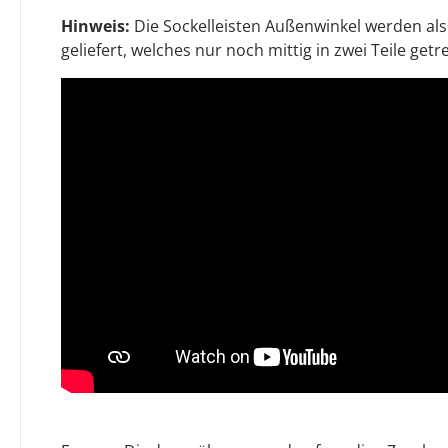
Hinweis:
Die Sockelleisten Außenwinkel werden als
geliefert, welches nur noch mittig in zwei Teile ge