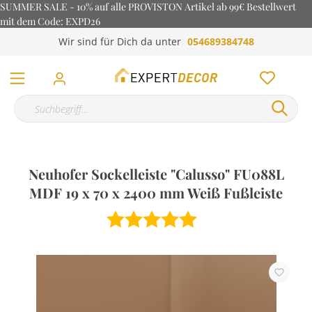
SUMMER SALE - 10% auf alle PROVISTON Artikel ab 99€ Bestellwert
mit dem Code: EXPD26
Wir sind für Dich da unter
054689384748
Neuhofer Sockelleiste "Calusso" FU088L
MDF 19 x 70 x 2400 mm Weiß Fußleiste