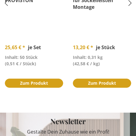
PROVISTON
für Sockelleisten
Montage
25,65 € *
je Set
13,20 € *
je Stück
Inhalt: 50 Stück
Inhalt: 0,31 kg
(0,51 € / Stück)
(42,58 € / kg)
Zum Produkt
Zum Produkt
Newsletter
Gestalte Dein Zuhause wie ein Profi!