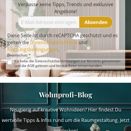
Verpasse keine Tipps, Trends und exklusive
Angebote!
Absenden
Diese Seite ist durch reCAPTCHA geschützt und es
gelten die
Datenschutzrichtlinie
und
Nutzungsbedingungen
.
Datenschutz *
Ich habe die
Datenschutzbestimmungen
zur Kenntnis genommen
und die
AGB
gelesen und bin mit ihnen einverstanden.
Wohnprofi-Blog
Neugierig auf kreative Wohnideen? Hier findest Du
wertvolle Tipps & Infos rund um die Raumgestaltung. Jetzt
entdecken!