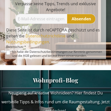
Verpasse keine Tipps, Trends und exklusive
Angebote!
Absenden
Diese Seite ist durch reCAPTCHA geschützt und es
gelten die
Datenschutzrichtlinie
und
Nutzungsbedingungen
.
Datenschutz *
Ich habe die
Datenschutzbestimmungen
zur Kenntnis genommen
und die
AGB
gelesen und bin mit ihnen einverstanden.
Wohnprofi-Blog
Neugierig auf kreative Wohnideen? Hier findest Du
wertvolle Tipps & Infos rund um die Raumgestaltung. Jetzt
entdecken!