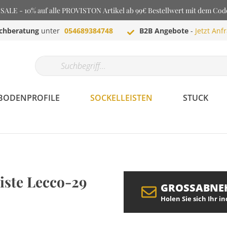
LE - 10% auf alle PROVISTON Artikel ab 99€ Bestellwert mit dem Co
chberatung
unter
054689384748
B2B Angebote
-
Jetzt Anf
BODENPROFILE
SOCKELLEISTEN
STUCK
eiste Lecco-29
GROSSABNE
Holen Sie sich Ihr i