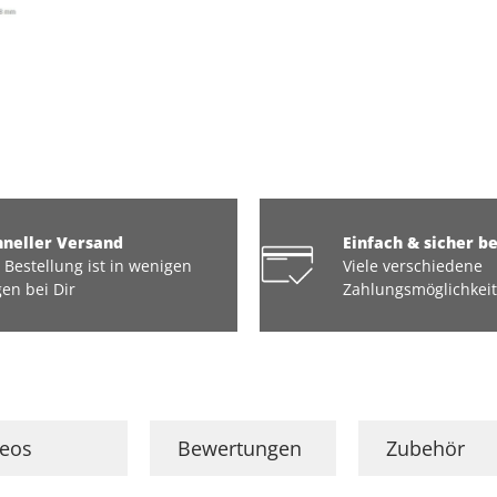
hneller Versand
Einfach & sicher b
 Bestellung ist in wenigen
Viele verschiedene
en bei Dir
Zahlungsmöglichkei
deos
Bewertungen
Zubehör