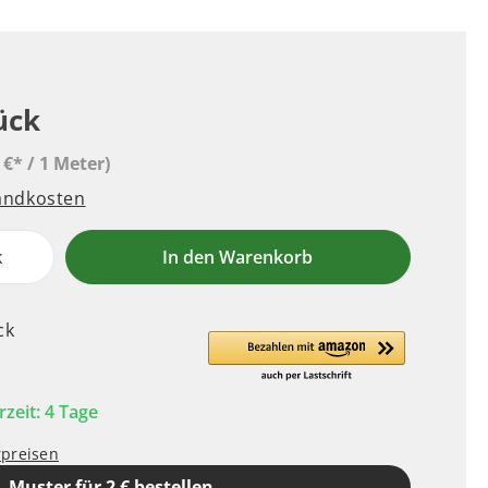
ück
 €* / 1 Meter)
sandkosten
k
In den Warenkorb
ck
rzeit: 4 Tage
rpreisen
Muster für 2 € bestellen