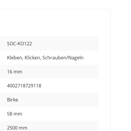
SOC-KO122
Kleben
, Klicken
, Schrauben/Nageln
16 mm
4002718729118
Birke
58 mm
2500 mm