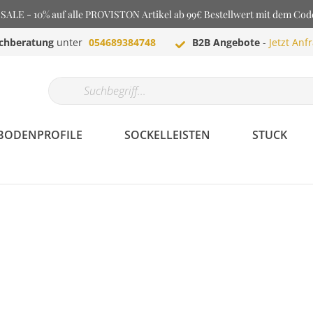
LE - 10% auf alle PROVISTON Artikel ab 99€ Bestellwert mit dem Co
chberatung
unter
054689384748
B2B Angebote
-
Jetzt Anf
BODENPROFILE
SOCKELLEISTEN
STUCK