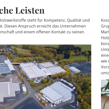
che Leisten
olzwerkstoffe steht für Kompetenz, Qualität und
Kosc
ität. Diesen Anspruch erreicht das Unternehmen
Grup
enschaft und einem offenen Kontakt zu seinen
Mark
Hol
konz
Unt
eine
wie 
Vors
umz