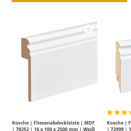
3D Optik
Hersteller
Tiere & Hobbys
Höhe
Profil
Bewertung mind.
Kosche | Fliesenabdeckleiste | MDF
Kosche | 
| 78252 | 16 x 100 x 2500 mm | Weiß
| 72999 | 