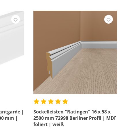
vantgarde |
Sockelleisten "Ratingen" 16 x 58 x
500 mm |
2500 mm 72998 Berliner Profil | MDF
foliert | weiß