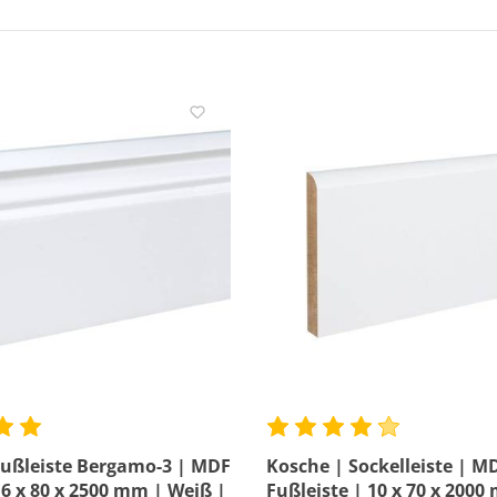
Breite
Länge
Wasserfest
Fußleiste Bergamo-3 | MDF
Kosche | Sockelleiste | M
16 x 80 x 2500 mm | Weiß |
Fußleiste | 10 x 70 x 200