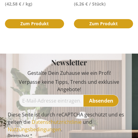
(42,58 € / kg)
(6,26 € / Stück)
Zum Produkt
Zum Produkt
Newsletter
Gestalte Dein Zuhause wie ein Profi!
Verpasse keine Tipps, Trends und exklusive
Angebote!
Absenden
Diese Seite ist durch reCAPTCHA geschützt und es
gelten die
Datenschutzrichtlinie
und
Nutzungsbedingungen
.
Datenschutz *